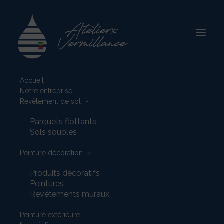
Accueil
Accueil
Notre entreprise
Revêtement de sol
Ateliers Vermillance intervient aux Pont
Parquets flottants
de cé
Sols souples
Bienvenue chez Ateliers
Peinture décoration
Vermillance aux Ponts-
Produits décoratifs
de-Cé !
Peintures
Revêtements muraux
Peinture extérieure