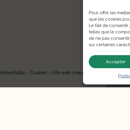
Pour offrir les meil
que les cookies pou
Le fait de consenti
telles que le compor
de ne pas consentir
sur certaines caract
Accepter
fidentialité
–
Cookies
– Site web crée par
l’Agence web Enjin
Polit