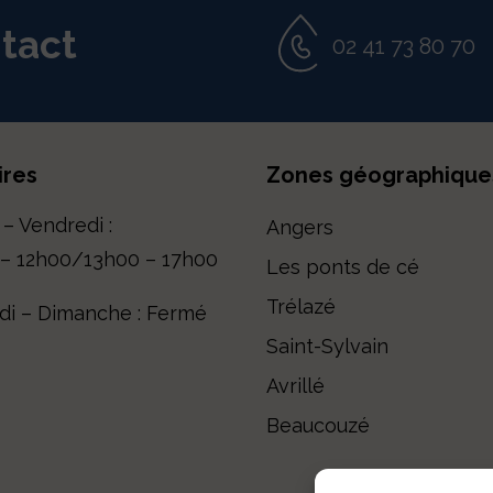
tact
02 41 73 80 70
ires
Zones géographique
 – Vendredi :
Angers
– 12h00/13h00 – 17h00
Les ponts de cé
Trélazé
i – Dimanche : Fermé
Saint-Sylvain
Avrillé
Beaucouzé