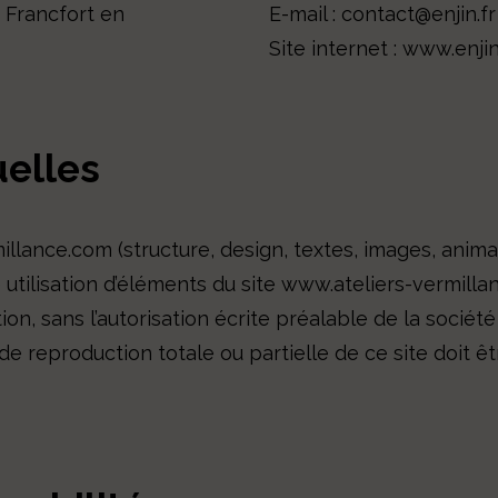
 Francfort en
E-mail :
contact@enjin.fr
Site internet :
www.enjin
uelles
llance.com (structure, design, textes, images, animat
e utilisation d’éléments du site www.ateliers-vermill
ation, sans l’autorisation écrite préalable de la socié
de reproduction totale ou partielle de ce site doit 