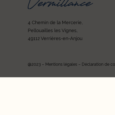
4 Chemin de la Mercerie,
Pellouailles les Vignes,
49112 Verrières-en-Anjou
@2023 –
Mentions légales
–
Déclaration de con