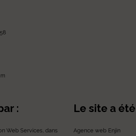
158
om
ar :
Le site a été
on Web Services, dans
Agence web Enjin